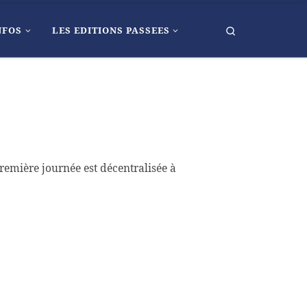
FR
Search
NFOS
LES EDITIONS PASSEES
remière journée est décentralisée à