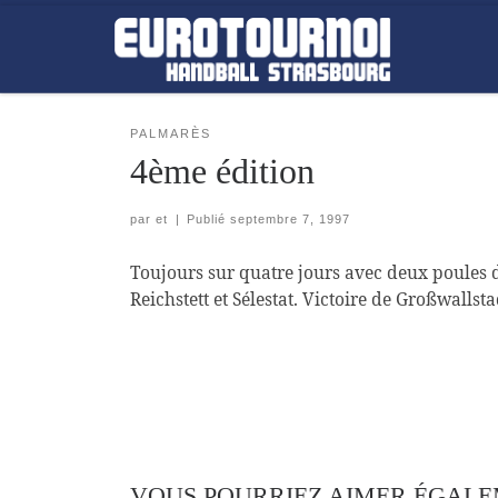
Skip to content
PALMARÈS
4ème édition
par
et
|
Publié
septembre 7, 1997
Toujours sur quatre jours avec deux poules d
Reichstett et Sélestat. Victoire de Großwallst
VOUS POURRIEZ AIMER ÉGAL