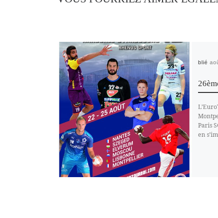
Publié
ao
26ème
L’Euro
Montpel
Paris 
en s’im