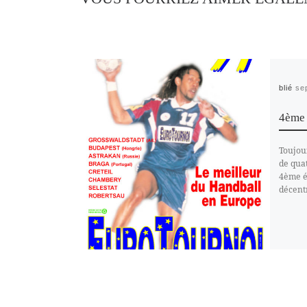
Publié
se
4ème 
Toujou
de quat
4ème é
décentr